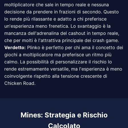
moltiplicatore che sale in tempo reale e nessuna
decisione da prendere in frazioni di secondo. Questo
lo rende più rilassante e adatto a chi preferisce
un'esperienza meno frenetica. Lo svantaggio è la
mancanza dell'adrenalina del cashout in tempo reale,
che per molti è l'attrattiva principale dei crash game.
Verdetto:
Plinko è perfetto per chi ama il concetto dei
giochi a moltiplicatore ma preferisce un ritmo più
calmo. La possibilità di personalizzare il rischio lo
rende estremamente versatile, ma l'esperienza è meno
coinvolgente rispetto alla tensione crescente di
Chicken Road.
Mines: Strategia e Rischio
Calcolato