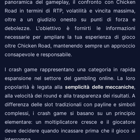
panoramica del gameplay, il confronto con Chicken
Road in termini di RTP, volatilità e vincita massima,
oltre a un giudizio onesto su punti di forza e
debolezze. L'obiettivo è fornirti le informazioni
necessarie per ampliare la tua esperienza di gioco
oltre Chicken Road, mantenendo sempre un approccio
consapevole e responsabile.
I crash game rappresentano una categoria in rapida
espansione nel settore del gambling online. La loro
popolarità è legata alla
semplicità delle meccaniche
,
alla velocità dei round e alla trasparenza dei risultati. A
differenza delle slot tradizionali con payline e simboli
complessi, i crash game si basano su un principio
elementare: un moltiplicatore cresce e il giocatore
deve decidere quando incassare prima che il gioco si
interrompa.