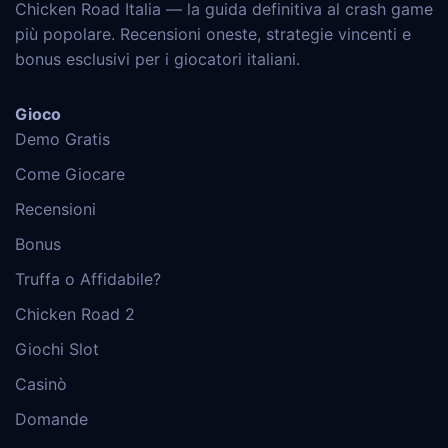
Chicken Road Italia — la guida definitiva al crash game
più popolare. Recensioni oneste, strategie vincenti e
bonus esclusivi per i giocatori italiani.
Gioco
Demo Gratis
Come Giocare
Recensioni
Bonus
Truffa o Affidabile?
Chicken Road 2
Giochi Slot
Casinò
Domande