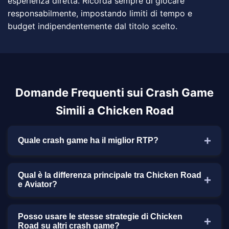
esperienza diretta. Ricorda sempre di giocare
responsabilmente, impostando limiti di tempo e
budget indipendentemente dal titolo scelto.
Domande Frequenti sui Crash Game
Simili a Chicken Road
+
Quale crash game ha il miglior RTP?
Chicken Road detiene il miglior RTP tra i crash
Qual è la differenza principale tra Chicken Road
+
e Aviator?
game più diffusi con il 98,04%. Seguono Aviator e
JetX con il 97,0%, e Spaceman con il 96,5%. Plinko
può raggiungere il 99% in alcune configurazioni
Le differenze principali sono l'RTP (98,04% Chicken
Posso usare le stesse strategie di Chicken
+
Road su altri crash game?