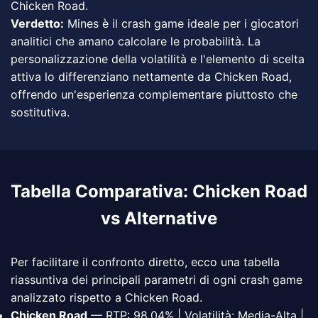
Chicken Road.
Verdetto:
Mines è il crash game ideale per i giocatori
analitici che amano calcolare le probabilità. La
personalizzazione della volatilità e l'elemento di scelta
attiva lo differenziano nettamente da Chicken Road,
offrendo un'esperienza complementare piuttosto che
sostitutiva.
Tabella Comparativa: Chicken Road
vs Alternative
Per facilitare il confronto diretto, ecco una tabella
riassuntiva dei principali parametri di ogni crash game
analizzato rispetto a Chicken Road.
Chicken Road
— RTP: 98,04% | Volatilità: Media-Alta |