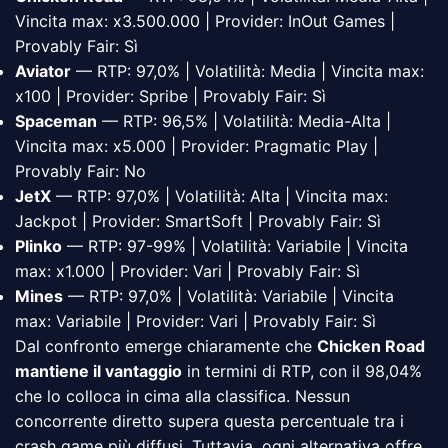
Vincita max: x3.500.000 | Provider: InOut Games |
Provably Fair: Sì
Aviator
— RTP: 97,0% | Volatilità: Media | Vincita max:
x100 | Provider: Spribe | Provably Fair: Sì
Spaceman
— RTP: 96,5% | Volatilità: Media-Alta |
Vincita max: x5.000 | Provider: Pragmatic Play |
Provably Fair: No
JetX
— RTP: 97,0% | Volatilità: Alta | Vincita max:
Jackpot | Provider: SmartSoft | Provably Fair: Sì
Plinko
— RTP: 97-99% | Volatilità: Variabile | Vincita
max: x1.000 | Provider: Vari | Provably Fair: Sì
Mines
— RTP: 97,0% | Volatilità: Variabile | Vincita
max: Variabile | Provider: Vari | Provably Fair: Sì
Dal confronto emerge chiaramente che
Chicken Road
mantiene il vantaggio
in termini di RTP, con il 98,04%
che lo colloca in cima alla classifica. Nessun
concorrente diretto supera questa percentuale tra i
crash game più diffusi. Tuttavia, ogni alternativa offre