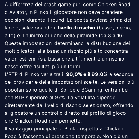
A differenza dei crash game puri come Chicken Road
o Aviator, in Plinko il giocatore non deve prendere
decisioni durante il round. La scelta avviene prima del
lancio, selezionando il
livello di rischio
(basso, medio,
alto) e il numero di righe della piramide (da 8 a 16).
Queste impostazioni determinano la distribuzione dei
moltiplicatori alla base: un rischio più alto concentra i
valori estremi (sia bassi che alti), mentre un rischio
basso offre risultati più uniformi.
L'RTP di Plinko varia tra il
96,0% e il 99,0%
a seconda
del provider e delle impostazioni scelte. Le versioni più
popolari sono quelle di Spribe e BGaming, entrambe
con RTP superiore al 97%. La volatilità dipende
direttamente dal livello di rischio selezionato, offrendo
al giocatore un controllo diretto sul profilo di gioco
che Chicken Road non permette.
Il vantaggio principale di Plinko rispetto a Chicken
Road è l'assenza di pressione temporale. Non c'è un