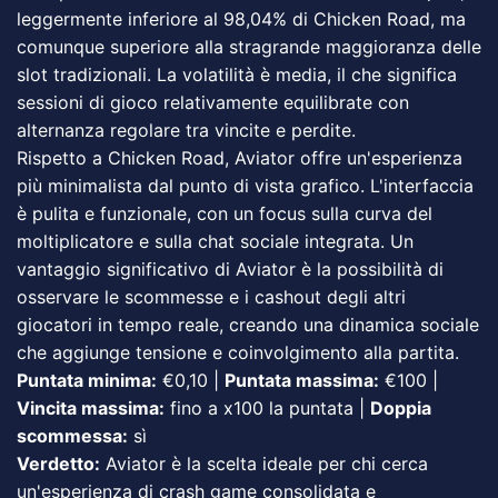
leggermente inferiore al 98,04% di Chicken Road, ma
comunque superiore alla stragrande maggioranza delle
slot tradizionali. La volatilità è media, il che significa
sessioni di gioco relativamente equilibrate con
alternanza regolare tra vincite e perdite.
Rispetto a Chicken Road, Aviator offre un'esperienza
più minimalista dal punto di vista grafico. L'interfaccia
è pulita e funzionale, con un focus sulla curva del
moltiplicatore e sulla chat sociale integrata. Un
vantaggio significativo di Aviator è la possibilità di
osservare le scommesse e i cashout degli altri
giocatori in tempo reale, creando una dinamica sociale
che aggiunge tensione e coinvolgimento alla partita.
Puntata minima:
€0,10 |
Puntata massima:
€100 |
Vincita massima:
fino a x100 la puntata |
Doppia
scommessa:
sì
Verdetto:
Aviator è la scelta ideale per chi cerca
un'esperienza di crash game consolidata e