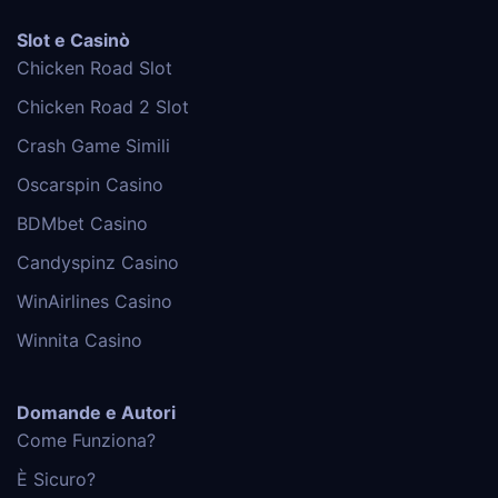
Slot e Casinò
Chicken Road Slot
Chicken Road 2 Slot
Crash Game Simili
Oscarspin Casino
BDMbet Casino
Candyspinz Casino
WinAirlines Casino
Winnita Casino
Domande e Autori
Come Funziona?
È Sicuro?