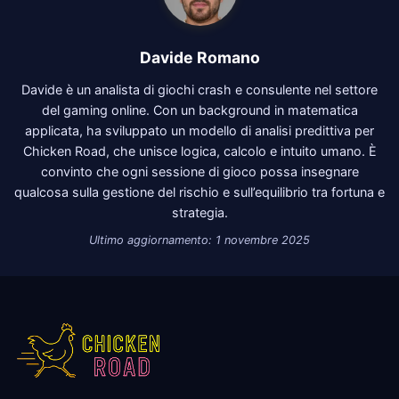
Davide Romano
Davide è un analista di giochi crash e consulente nel settore
del gaming online. Con un background in matematica
applicata, ha sviluppato un modello di analisi predittiva per
Chicken Road, che unisce logica, calcolo e intuito umano. È
convinto che ogni sessione di gioco possa insegnare
qualcosa sulla gestione del rischio e sull’equilibrio tra fortuna e
strategia.
Ultimo aggiornamento: 1 novembre 2025