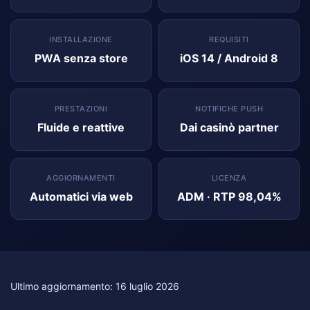
INSTALLAZIONE
REQUISITI
PWA senza store
iOS 14 / Android 8
PRESTAZIONI
NOTIFICHE PUSH
Fluide e reattive
Dai casinò partner
AGGIORNAMENTI
LICENZA
Automatici via web
ADM · RTP 98,04%
Ultimo aggiornamento: 16 luglio 2026