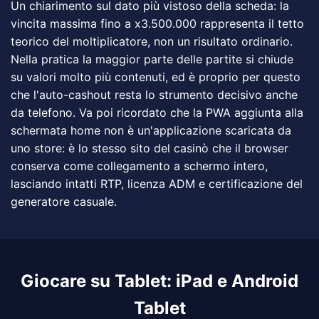
Un chiarimento sul dato più vistoso della scheda: la
vincita massima fino a x3.500.000 rappresenta il tetto
teorico del moltiplicatore, non un risultato ordinario.
Nella pratica la maggior parte delle partite si chiude
su valori molto più contenuti, ed è proprio per questo
che l'auto-cashout resta lo strumento decisivo anche
da telefono. Va poi ricordato che la PWA aggiunta alla
schermata home non è un'applicazione scaricata da
uno store: è lo stesso sito del casinò che il browser
conserva come collegamento a schermo intero,
lasciando intatti RTP, licenza ADM e certificazione del
generatore casuale.
Giocare su Tablet: iPad e Android
Tablet