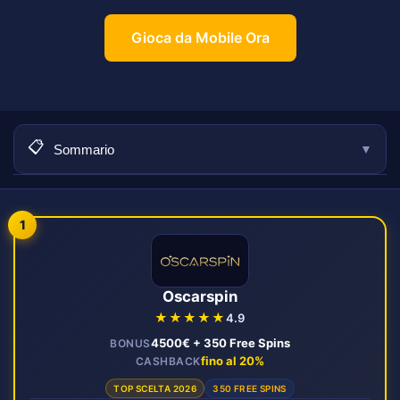
Gioca da Mobile Ora
📋
Sommario
▼
Contenuti della pagina
1
Perché Chicken Road non ha un'app dedicata
Come giocare a Chicken Road da smartphone
Oscarspin
★★★★★
4.9
Aggiungere Chicken Road alla schermata home
4500€ + 350 Free Spins
BONUS
fino al 20%
CASHBACK
Ottimizzazione delle prestazioni mobile
TOP SCELTA 2026
350 FREE SPINS