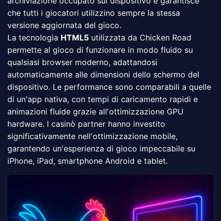
archiviazione occupato sul dispositivo e garantisce
che tutti i giocatori utilizzino sempre la stessa
versione aggiornata del gioco.
La tecnologia
HTML5
utilizzata da Chicken Road
permette al gioco di funzionare in modo fluido su
qualsiasi browser moderno, adattandosi
automaticamente alle dimensioni dello schermo del
dispositivo. Le performance sono comparabili a quelle
di un'app nativa, con tempi di caricamento rapidi e
animazioni fluide grazie all'ottimizzazione GPU
hardware. I casinò partner hanno investito
significativamente nell'ottimizzazione mobile,
garantendo un'esperienza di gioco impeccabile su
iPhone, iPad, smartphone Android e tablet.