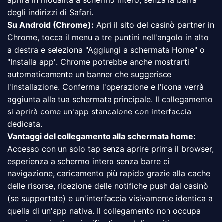
degli indirizzi di Safari.
Su Android (Chrome):
Apri il sito del casinò partner in
Chrome, tocca il menu a tre puntini nell'angolo in alto
a destra e seleziona "Aggiungi a schermata Home" o
"Installa app". Chrome potrebbe anche mostrarti
automaticamente un banner che suggerisce
l'installazione. Conferma l'operazione e l'icona verrà
aggiunta alla tua schermata principale. Il collegamento
si aprirà come un'app standalone con interfaccia
dedicata.
Vantaggi del collegamento alla schermata home:
Accesso con un solo tap senza aprire prima il browser,
esperienza a schermo intero senza barre di
navigazione, caricamento più rapido grazie alla cache
delle risorse, ricezione delle notifiche push dal casinò
(se supportate) e un'interfaccia visivamente identica a
quella di un'app nativa. Il collegamento non occupa