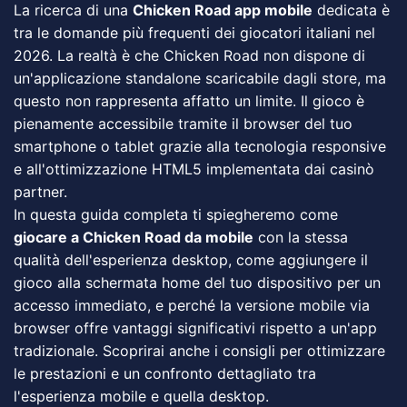
La ricerca di una
Chicken Road app mobile
dedicata è
tra le domande più frequenti dei giocatori italiani nel
2026. La realtà è che Chicken Road non dispone di
un'applicazione standalone scaricabile dagli store, ma
questo non rappresenta affatto un limite. Il gioco è
pienamente accessibile tramite il browser del tuo
smartphone o tablet grazie alla tecnologia responsive
e all'ottimizzazione HTML5 implementata dai casinò
partner.
In questa guida completa ti spiegheremo come
giocare a Chicken Road da mobile
con la stessa
qualità dell'esperienza desktop, come aggiungere il
gioco alla schermata home del tuo dispositivo per un
accesso immediato, e perché la versione mobile via
browser offre vantaggi significativi rispetto a un'app
tradizionale. Scoprirai anche i consigli per ottimizzare
le prestazioni e un confronto dettagliato tra
l'esperienza mobile e quella desktop.