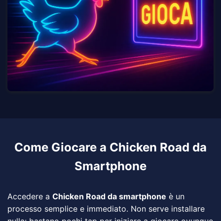
Come Giocare a Chicken Road da
Smartphone
Accedere a
Chicken Road da smartphone
è un
processo semplice e immediato. Non serve installare
nulla: bastano pochi tap per iniziare a giocare ovunque