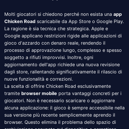
Molti giocatori si chiedono perché non esista una
app
Chicken Road
scaricabile da App Store o Google Play.
La ragione è sia tecnica che strategica. Apple e
Google applicano restrizioni rigide alle applicazioni di
gioco d'azzardo con denaro reale, rendendo il
processo di approvazione lungo, complesso e spesso
soggetto a rifiuti improvvisi. Inoltre, ogni
aggiornamento dell'app richiede una nuova revisione
dagli store, rallentando significativamente il rilascio di
nuove funzionalità e correzioni.
La scelta di offrire Chicken Road esclusivamente
tramite
browser mobile
porta vantaggi concreti per i
giocatori. Non è necessario scaricare o aggiornare
alcuna applicazione: il gioco è sempre accessibile nella
sua versione più recente semplicemente aprendo il
browser. Questo elimina il problema dello spazio di