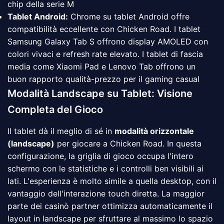
chip della serie M
Tablet Android:
Chrome su tablet Android offre
compatibilità eccellente con Chicken Road. I tablet
Samsung Galaxy Tab S offrono display AMOLED con
colori vivaci e refresh rate elevato. I tablet di fascia
media come Xiaomi Pad e Lenovo Tab offrono un
buon rapporto qualità-prezzo per il gaming casual
Modalità Landscape su Tablet: Visione
Completa del Gioco
Il tablet dà il meglio di sé in
modalità orizzontale
(landscape)
per giocare a Chicken Road. In questa
configurazione, la griglia di gioco occupa l'intero
schermo con le statistiche e i controlli ben visibili ai
lati. L'esperienza è molto simile a quella desktop, con il
vantaggio dell'interazione touch diretta. La maggior
parte dei casinò partner ottimizza automaticamente il
layout in landscape per sfruttare al massimo lo spazio