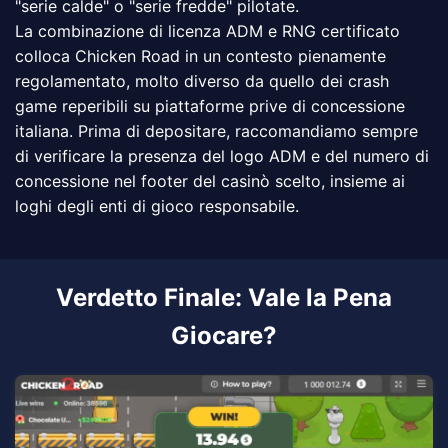
"serie calde" o "serie fredde" pilotate.
La combinazione di licenza ADM e RNG certificato
colloca Chicken Road in un contesto pienamente
regolamentato, molto diverso da quello dei crash
game reperibili su piattaforme prive di concessione
italiana. Prima di depositare, raccomandiamo sempre
di verificare la presenza del logo ADM e del numero di
concessione nel footer del casinò scelto, insieme ai
loghi degli enti di gioco responsabile.
Verdetto Finale: Vale la Pena
Giocare?