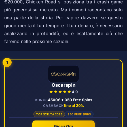
€20.000, Chicken Road si posiziona tra i crash game
più generosi sul mercato. Ma i numeri raccontano solo
una parte della storia. Per capire davvero se questo
gioco merita il tuo tempo e il tuo denaro, è necessario
analizzarlo in profondità, ed è esattamente ciò che
faremo nelle prossime sezioni.
1
Oscarspin
★★★★★
4.9
4500€ + 350 Free Spins
BONUS
fino al 20%
CASHBACK
TOP SCELTA 2026
350 FREE SPINS
Gioca Ora