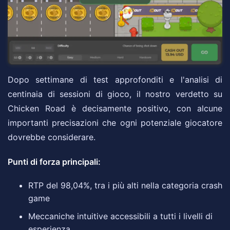
Dopo settimane di test approfonditi e l'analisi di
centinaia di sessioni di gioco, il nostro verdetto su
Chicken Road è decisamente positivo, con alcune
importanti precisazioni che ogni potenziale giocatore
dovrebbe considerare.
Punti di forza principali:
RTP del 98,04%, tra i più alti nella categoria crash
game
Meccaniche intuitive accessibili a tutti i livelli di
esperienza