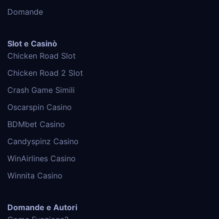
Domande
Slot e Casinò
Chicken Road Slot
Chicken Road 2 Slot
Crash Game Simili
Oscarspin Casino
BDMbet Casino
Candyspinz Casino
WinAirlines Casino
Winnita Casino
Domande e Autori