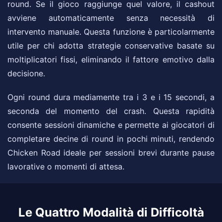
round. Se il gioco raggiunge quel valore, il cashout
avviene automaticamente senza necessità di
intervento manuale. Questa funzione è particolarmente
utile per chi adotta strategie conservative basate su
moltiplicatori fissi, eliminando il fattore emotivo dalla
decisione.
Ogni round dura mediamente tra i 3 e i 15 secondi, a
seconda del momento del crash. Questa rapidità
consente sessioni dinamiche e permette ai giocatori di
completare decine di round in pochi minuti, rendendo
Chicken Road ideale per sessioni brevi durante pause
lavorative o momenti di attesa.
Le Quattro Modalità di Difficoltà