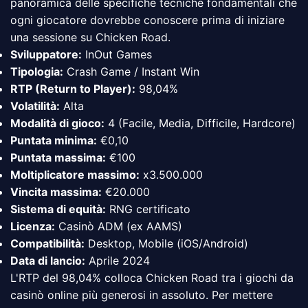
panoramica delle specifiche tecniche fondamentali che
ogni giocatore dovrebbe conoscere prima di iniziare
una sessione su Chicken Road.
Sviluppatore:
InOut Games
Tipologia:
Crash Game / Instant Win
RTP (Return to Player):
98,04%
Volatilità:
Alta
Modalità di gioco:
4 (Facile, Media, Difficile, Hardcore)
Puntata minima:
€0,10
Puntata massima:
€100
Moltiplicatore massimo:
x3.500.000
Vincita massima:
€20.000
Sistema di equità:
RNG certificato
Licenza:
Casinò ADM (ex AAMS)
Compatibilità:
Desktop, Mobile (iOS/Android)
Data di lancio:
Aprile 2024
L'RTP del 98,04% colloca Chicken Road tra i giochi da
casinò online più generosi in assoluto. Per mettere