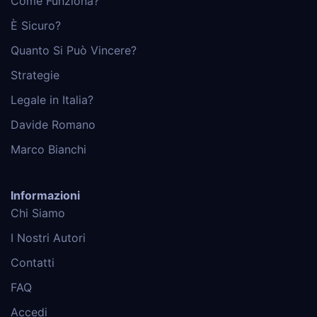
Come Funziona?
È Sicuro?
Quanto Si Può Vincere?
Strategie
Legale in Italia?
Davide Romano
Marco Bianchi
Informazioni
Chi Siamo
I Nostri Autori
Contatti
FAQ
Accedi