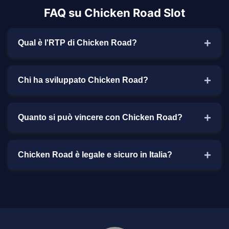
FAQ su Chicken Road Slot
+
Qual è l'RTP di Chicken Road?
L'RTP (Return to Player) di Chicken Road è del
+
Chi ha sviluppato Chicken Road?
98,04%, uno dei più alti tra i crash game disponibili
nei casinò online italiani. Questo significa che,
Chicken Road è stato sviluppato da InOut Games,
+
Quanto si può vincere con Chicken Road?
teoricamente, per ogni €100 scommessi il gioco
un provider di giochi specializzato in crash game e
restituisce in media €98,04 ai giocatori nel lungo
instant win games. Lo studio è noto per il suo
periodo. Il vantaggio del casinò è limitato all'1,96%.
La vincita massima su Chicken Road è di €20.000
+
Chicken Road è legale e sicuro in Italia?
impegno nella trasparenza e per l'utilizzo di un RNG
per singolo round. Con una puntata massima di
certificato, che garantisce l'equità di ogni round
€100 e moltiplicatori che possono raggiungere il
attraverso generatori di numeri casuali verificati da
Sì, a condizione di giocare presso casinò con
valore teorico massimo di x3.500.000, le vincite
laboratori indipendenti.
regolare licenza ADM (ex AAMS), l'unica autorità
potenziali sono significative. Tuttavia, è importante
che regolamenta il gioco a distanza in Italia. Su
ricordare che i moltiplicatori alti si verificano molto