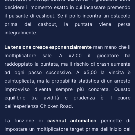
decidere il momento esatto in cui incassare premendo
il pulsante di cashout. Se il pollo incontra un ostacolo
prima del cashout, la puntata viene persa
integralmente.
La tensione cresce esponenzialmente
man mano che il
moltiplicatore sale. A x2,00 il giocatore ha
raddoppiato la puntata, ma il rischio di crash aumenta
ad ogni passo successivo. A x5,00 la vincita è
quintuplicata, ma la probabilità statistica di un arresto
improvviso diventa sempre più concreta. Questo
equilibrio tra avidità e prudenza è il cuore
dell'esperienza Chicken Road.
La funzione di
cashout automatico
permette di
impostare un moltiplicatore target prima dell'inizio del