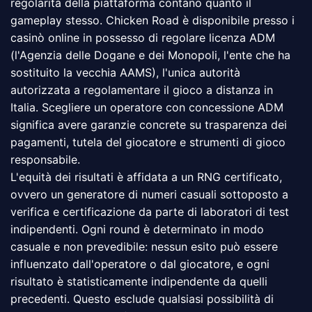
regolarità della piattaforma contano quanto il
gameplay stesso. Chicken Road è disponibile presso i
casinò online in possesso di regolare licenza ADM
(l'Agenzia delle Dogane e dei Monopoli, l'ente che ha
sostituito la vecchia AAMS), l'unica autorità
autorizzata a regolamentare il gioco a distanza in
Italia. Scegliere un operatore con concessione ADM
significa avere garanzie concrete su trasparenza dei
pagamenti, tutela del giocatore e strumenti di gioco
responsabile.
L'equità dei risultati è affidata a un RNG certificato,
ovvero un generatore di numeri casuali sottoposto a
verifica e certificazione da parte di laboratori di test
indipendenti. Ogni round è determinato in modo
casuale e non prevedibile: nessun esito può essere
influenzato dall'operatore o dal giocatore, e ogni
risultato è statisticamente indipendente da quelli
precedenti. Questo esclude qualsiasi possibilità di