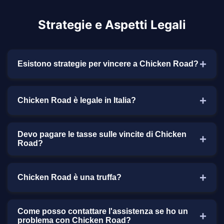
originale, sempre sviluppato da InOut Games. Le
senza la necessità di scaricare applicazioni
testare diverse strategie e capire il livello di
principali differenze rispetto alla prima versione
aggiuntive. Puoi giocare a Chicken Road su
volatilità prima di giocare con denaro reale. Le
Strategie e Aspetti Legali
includono una grafica aggiornata e migliorata,
smartphone e tablet Android e iOS con la stessa
meccaniche, le probabilità e i moltiplicatori nella
nuove meccaniche di gioco che offrono livelli di
qualità grafica e le stesse funzionalità della
versione demo sono identici a quelli della
rischio e ricompensa differenti, moltiplicatori
versione desktop. L'interfaccia si adatta
versione con denaro reale.
+
Esistono strategie per vincere a Chicken Road?
potenzialmente più elevati e un'esperienza di
automaticamente alle dimensioni dello schermo,
gioco complessivamente più dinamica e
garantendo un'esperienza di gioco fluida e
Non esistono strategie che garantiscano vincite
+
coinvolgente. L'RTP di Chicken Road 2 è
Chicken Road è legale in Italia?
intuitiva anche sui dispositivi con schermi più
sicure a Chicken Road o a qualsiasi altro gioco
leggermente diverso dall'originale e le
piccoli.
d'azzardo. Tuttavia, esistono approcci che
meccaniche specifiche variano. Per una
Il gioco d'azzardo online è legale in Italia
Devo pagare le tasse sulle vincite di Chicken
+
possono aiutarti a gestire meglio il tuo bankroll
recensione dettagliata delle differenze, ti
Road?
quando praticato su piattaforme autorizzate
e a ottimizzare l'esperienza di gioco. Tra i
consigliamo di visitare la nostra pagina dedicata
dall'Agenzia delle Dogane e dei Monopoli
consigli più comuni: stabilisci un budget fisso e
a Chicken Road 2.
In Italia, le vincite ottenute presso casinò online
+
(ADM). I casinò online che possiedono una
Chicken Road è una truffa?
rispettalo sempre, scegli un livello di rischio
autorizzati dall'ADM sono soggette a una
concessione ADM sono sottoposti a rigorosi
coerente con il tuo stile di gioco, incassa i
ritenuta alla fonte operata direttamente
controlli e devono rispettare standard elevati in
profitti regolarmente senza essere troppo
No, Chicken Road non è una truffa. È un gioco
Come posso contattare l'assistenza se ho un
+
dall'operatore di gioco. Ciò significa che
termini di sicurezza, equità e protezione dei
problema con Chicken Road?