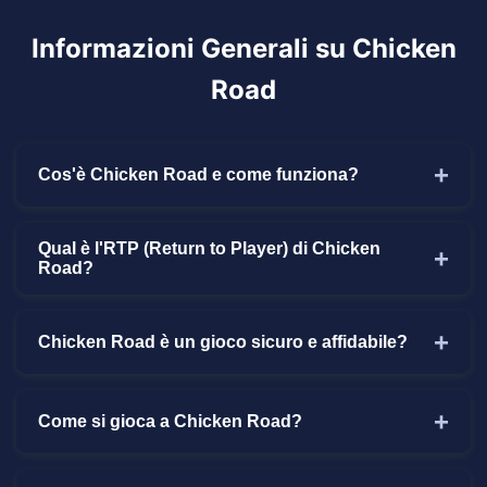
Giochi Slot
Informazioni Generali su Chicken
Casinò
Road
Domande
+
Cos'è Chicken Road e come funziona?
App Mobile
Chicken Road è un crash game innovativo
Qual è l'RTP (Return to Player) di Chicken
+
Road?
sviluppato da InOut Games che combina
elementi di strategia e casualità. Il gioco
Chicken Road ha un RTP teorico del 98,04%,
+
presenta un pollo che attraversa una strada con
Chicken Road è un gioco sicuro e affidabile?
che è significativamente superiore alla media
diverse corsie, ognuna delle quali nasconde
dei giochi da casinò online. Questo significa
potenziali pericoli o moltiplicatori di vincita. Il
Sì, Chicken Road è un gioco sicuro e affidabile
+
Come si gioca a Chicken Road?
che, su un lungo periodo e su un grande numero
giocatore deve decidere quando fermarsi e
quando giocato su piattaforme autorizzate. Il
di sessioni di gioco, il gioco restituisce
incassare il proprio moltiplicatore accumulato.
gioco utilizza un sistema di generazione di