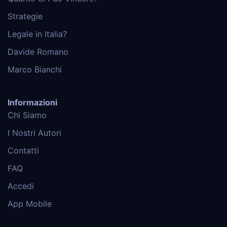
Strategie
Legale in Italia?
Davide Romano
Marco Bianchi
Informazioni
Chi Siamo
I Nostri Autori
Contatti
FAQ
Accedi
App Mobile