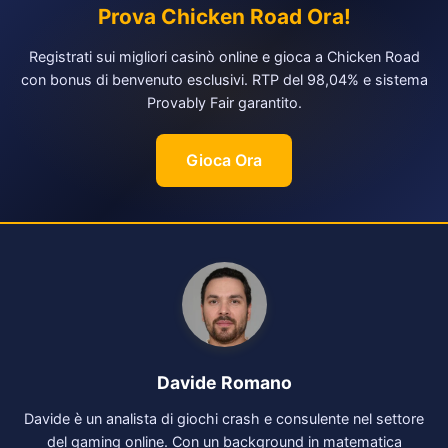
Prova Chicken Road Ora!
Registrati sui migliori casinò online e gioca a Chicken Road
con bonus di benvenuto esclusivi. RTP del 98,04% e sistema
Provably Fair garantito.
Gioca Ora
Davide Romano
Davide è un analista di giochi crash e consulente nel settore
del gaming online. Con un background in matematica