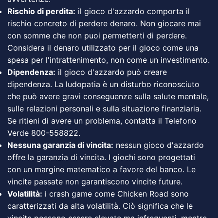
Rischio di perdita:
il gioco d'azzardo comporta il
rischio concreto di perdere denaro. Non giocare mai
con somme che non puoi permetterti di perdere.
Considera il denaro utilizzato per il gioco come una
spesa per l'intrattenimento, non come un investimento.
Dipendenza:
il gioco d'azzardo può creare
dipendenza. La ludopatia è un disturbo riconosciuto
che può avere gravi conseguenze sulla salute mentale,
sulle relazioni personali e sulla situazione finanziaria.
Se ritieni di avere un problema, contatta il Telefono
Verde 800-558822.
Nessuna garanzia di vincita:
nessun gioco d'azzardo
offre la garanzia di vincita. I giochi sono progettati
con un margine matematico a favore del banco. Le
vincite passate non garantiscono vincite future.
Volatilità:
i crash game come Chicken Road sono
caratterizzati da alta volatilità. Ciò significa che le