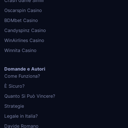
Crash Game Simili
Oscarspin Casino
BDMbet Casino
Candyspinz Casino
WinAirlines Casino
Winnita Casino
Domande e Autori
Come Funziona?
È Sicuro?
Quanto Si Può Vincere?
Strategie
Legale in Italia?
Davide Romano