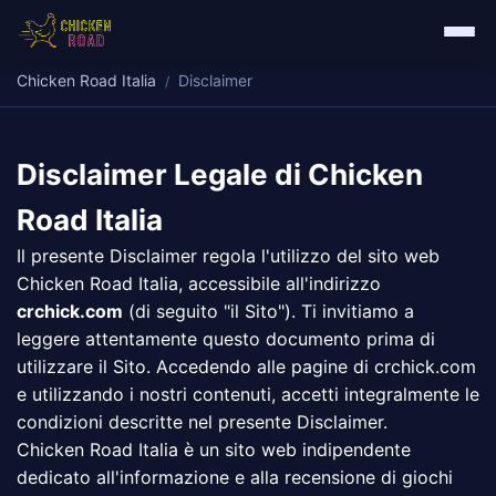
Chicken Road Italia
Disclaimer
/
Demo Gratis
Disclaimer Legale di Chicken
Come Giocare
Road Italia
Recensioni
Il presente Disclaimer regola l'utilizzo del sito web
Chicken Road Italia, accessibile all'indirizzo
crchick.com
Bonus
(di seguito "il Sito"). Ti invitiamo a
leggere attentamente questo documento prima di
utilizzare il Sito. Accedendo alle pagine di crchick.com
Truffa o Affidabile?
e utilizzando i nostri contenuti, accetti integralmente le
condizioni descritte nel presente Disclaimer.
Chicken Road 2
Chicken Road Italia è un sito web indipendente
dedicato all'informazione e alla recensione di giochi