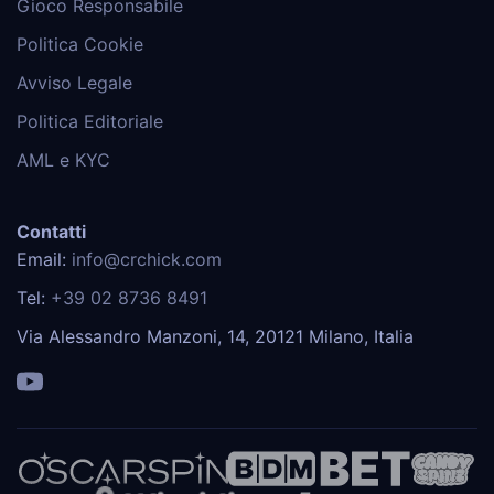
Gioco Responsabile
Politica Cookie
Avviso Legale
Politica Editoriale
AML e KYC
Contatti
Email:
info@crchick.com
Tel:
+39 02 8736 8491
Via Alessandro Manzoni, 14, 20121 Milano, Italia