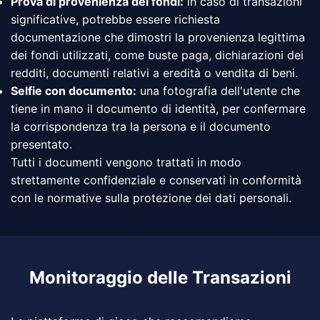
Prova di provenienza dei fondi:
in caso di transazioni
significative, potrebbe essere richiesta
documentazione che dimostri la provenienza legittima
dei fondi utilizzati, come buste paga, dichiarazioni dei
redditi, documenti relativi a eredità o vendita di beni.
Selfie con documento:
una fotografia dell'utente che
tiene in mano il documento di identità, per confermare
la corrispondenza tra la persona e il documento
presentato.
Tutti i documenti vengono trattati in modo
strettamente confidenziale e conservati in conformità
con le normative sulla protezione dei dati personali.
Monitoraggio delle Transazioni