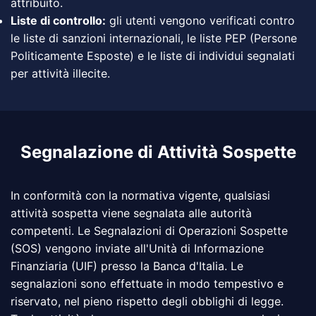
attribuito.
Liste di controllo:
gli utenti vengono verificati contro
le liste di sanzioni internazionali, le liste PEP (Persone
Politicamente Esposte) e le liste di individui segnalati
per attività illecite.
Segnalazione di Attività Sospette
In conformità con la normativa vigente, qualsiasi
attività sospetta viene segnalata alle autorità
competenti. Le Segnalazioni di Operazioni Sospette
(SOS) vengono inviate all'Unità di Informazione
Finanziaria (UIF) presso la Banca d'Italia. Le
segnalazioni sono effettuate in modo tempestivo e
riservato, nel pieno rispetto degli obblighi di legge.