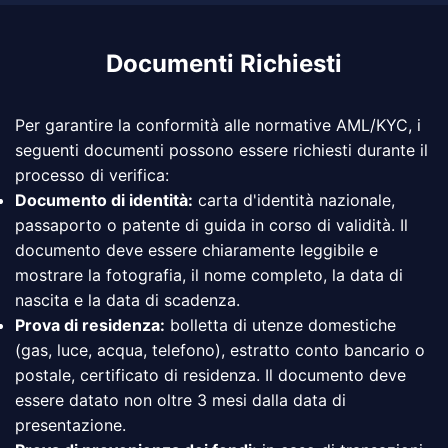
Documenti Richiesti
Per garantire la conformità alle normative AML/KYC, i
seguenti documenti possono essere richiesti durante il
processo di verifica:
Documento di identità:
carta d'identità nazionale,
passaporto o patente di guida in corso di validità. Il
documento deve essere chiaramente leggibile e
mostrare la fotografia, il nome completo, la data di
nascita e la data di scadenza.
Prova di residenza:
bolletta di utenze domestiche
(gas, luce, acqua, telefono), estratto conto bancario o
postale, certificato di residenza. Il documento deve
essere datato non oltre 3 mesi dalla data di
presentazione.