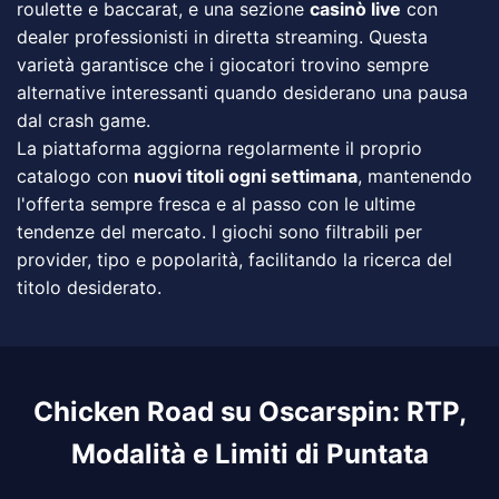
roulette e baccarat, e una sezione
casinò live
con
dealer professionisti in diretta streaming. Questa
varietà garantisce che i giocatori trovino sempre
alternative interessanti quando desiderano una pausa
dal crash game.
La piattaforma aggiorna regolarmente il proprio
catalogo con
nuovi titoli ogni settimana
, mantenendo
l'offerta sempre fresca e al passo con le ultime
tendenze del mercato. I giochi sono filtrabili per
provider, tipo e popolarità, facilitando la ricerca del
titolo desiderato.
Chicken Road su Oscarspin: RTP,
Modalità e Limiti di Puntata