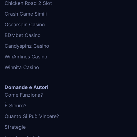
Chicken Road 2 Slot
Crash Game Simili
Oscarspin Casino
BDMbet Casino
Candyspinz Casino
WinAirlines Casino
Winnita Casino
Domande e Autori
Come Funziona?
È Sicuro?
Quanto Si Può Vincere?
Strategie