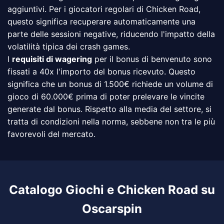
aggiuntivi. Per i giocatori regolari di Chicken Road,
questo significa recuperare automaticamente una
parte delle sessioni negative, riducendo l'impatto della
volatilità tipica dei crash games.
I
requisiti di wagering
per il bonus di benvenuto sono
fissati a 40x l'importo del bonus ricevuto. Questo
significa che un bonus di 1.500€ richiede un volume di
gioco di 60.000€ prima di poter prelevare le vincite
generate dal bonus. Rispetto alla media del settore, si
tratta di condizioni nella norma, sebbene non tra le più
favorevoli del mercato.
Catalogo Giochi e Chicken Road su
Oscarspin