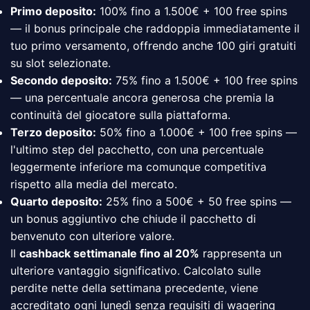
Primo deposito:
100% fino a 1.500€ + 100 free spins
— il bonus principale che raddoppia immediatamente il
tuo primo versamento, offrendo anche 100 giri gratuiti
su slot selezionate.
Secondo deposito:
75% fino a 1.500€ + 100 free spins
— una percentuale ancora generosa che premia la
continuità del giocatore sulla piattaforma.
Terzo deposito:
50% fino a 1.000€ + 100 free spins —
l'ultimo step del pacchetto, con una percentuale
leggermente inferiore ma comunque competitiva
rispetto alla media del mercato.
Quarto deposito:
25% fino a 500€ + 50 free spins —
un bonus aggiuntivo che chiude il pacchetto di
benvenuto con ulteriore valore.
Il
cashback settimanale fino al 20%
rappresenta un
ulteriore vantaggio significativo. Calcolato sulle
perdite nette della settimana precedente, viene
accreditato ogni lunedì senza requisiti di wagering