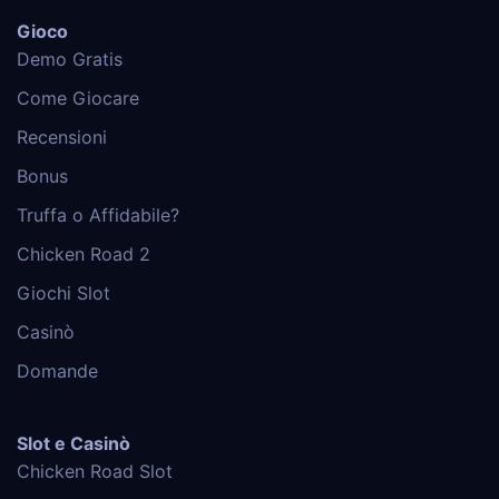
Gioco
Demo Gratis
Come Giocare
Recensioni
Bonus
Truffa o Affidabile?
Chicken Road 2
Giochi Slot
Casinò
Domande
Slot e Casinò
Chicken Road Slot