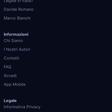
Legale in Italia?
Davide Romano
Marco Bianchi
Informazioni
Chi Siamo
I Nostri Autori
Contatti
FAQ
Accedi
App Mobile
Legale
Informativa Privacy