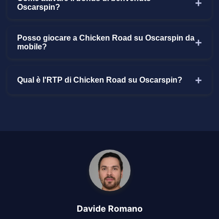
+
Oscarspin?
gioco e utilizza crittografia SSL a 256 bit per
proteggere dati e transazioni. La piattaforma
implementa procedure KYC rigorose e offre
Per attivare il bonus di benvenuto Oscarspin,
Posso giocare a Chicken Road su Oscarspin da
+
mobile?
strumenti di gioco responsabile completi. Le
registrati sulla piattaforma tramite il nostro link,
recensioni dei giocatori confermano l'affidabilità
completa la verifica del documento d'identità ed
nella gestione dei pagamenti e del supporto clienti.
effettua il primo deposito di almeno 10€. Il bonus
Sì, Chicken Road è perfettamente giocabile su
+
Qual è l'RTP di Chicken Road su Oscarspin?
del 100% fino a 1.500€ + 100 free spins si attiva
Oscarspin da qualsiasi dispositivo mobile. La
automaticamente. I depositi successivi sbloccano le
piattaforma offre un'interfaccia responsive
Chicken Road di InOut Games mantiene su
fasi aggiuntive del welcome package fino a 4.500€
ottimizzata per smartphone e tablet, sia iOS che
Oscarspin un RTP del 98,04%, tra i più alti della
totali.
Android. Non è necessario scaricare alcuna app:
categoria crash game. La vincita massima può
basta accedere al sito dal browser mobile per
raggiungere x3.500.000 sulla puntata e sono
un'esperienza di gioco fluida e completa.
disponibili quattro modalità di rischio: Facile, Media,
Difficile e Hardcore. Il valore di RTP resta identico
in tutte le modalità e non viene alterato dalla
piattaforma, che si limita a ospitare la versione
Davide Romano
originale del gioco.