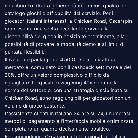
equilibrio solido tra generosità dei bonus, qualità del
catalogo giochi e affidabilità del servizio. Per i
giocatori italiani interessati a Chicken Road, Oscarspin
rappresenta una scelta eccellente grazie alla
disponibilità del gioco in posizione prominente, alla
possibilità di provare la modalità demo e ai limiti di
puntata flessibili.
Il welcome package da 4.500€ è tra i più alti del
mercato e, combinato con il cashback settimanale del
20%, offre un valore complessivo difficile da
eguagliare. I requisiti di wagering 40x sono nella
norma del settore e, con una strategia disciplinata su
Chicken Road, sono raggiungibili per giocatori con un
volume di gioco costante.
L'assistenza clienti in italiano 24 ore su 24, i numerosi
metodi di pagamento e l'interfaccia mobile ottimizzata
completano un quadro decisamente positivo.
Raccomandiamo Oscarspin a tutti i giocatori italiani