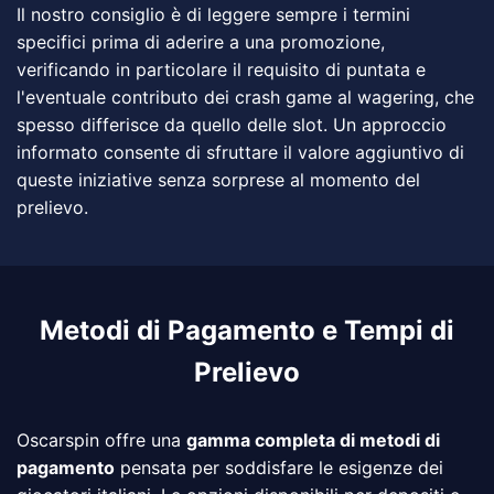
Il nostro consiglio è di leggere sempre i termini
specifici prima di aderire a una promozione,
verificando in particolare il requisito di puntata e
l'eventuale contributo dei crash game al wagering, che
spesso differisce da quello delle slot. Un approccio
informato consente di sfruttare il valore aggiuntivo di
queste iniziative senza sorprese al momento del
prelievo.
Metodi di Pagamento e Tempi di
Prelievo
Oscarspin offre una
gamma completa di metodi di
pagamento
pensata per soddisfare le esigenze dei