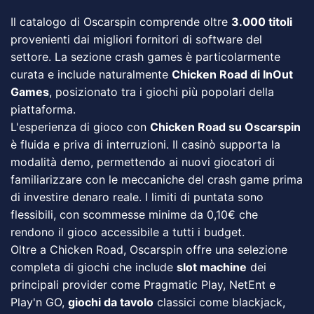
Il catalogo di Oscarspin comprende oltre
3.000 titoli
provenienti dai migliori fornitori di software del
settore. La sezione crash games è particolarmente
curata e include naturalmente
Chicken Road di InOut
Games
, posizionato tra i giochi più popolari della
piattaforma.
L'esperienza di gioco con
Chicken Road su Oscarspin
è fluida e priva di interruzioni. Il casinò supporta la
modalità demo, permettendo ai nuovi giocatori di
familiarizzare con le meccaniche del crash game prima
di investire denaro reale. I limiti di puntata sono
flessibili, con scommesse minime da 0,10€ che
rendono il gioco accessibile a tutti i budget.
Oltre a Chicken Road, Oscarspin offre una selezione
completa di giochi che include
slot machine
dei
principali provider come Pragmatic Play, NetEnt e
Play'n GO,
giochi da tavolo
classici come blackjack,