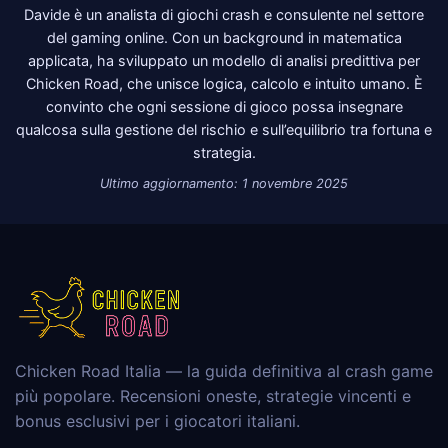
Davide è un analista di giochi crash e consulente nel settore
del gaming online. Con un background in matematica
applicata, ha sviluppato un modello di analisi predittiva per
Chicken Road, che unisce logica, calcolo e intuito umano. È
convinto che ogni sessione di gioco possa insegnare
qualcosa sulla gestione del rischio e sull’equilibrio tra fortuna e
strategia.
Ultimo aggiornamento: 1 novembre 2025
Chicken Road Italia — la guida definitiva al crash game
più popolare. Recensioni oneste, strategie vincenti e
bonus esclusivi per i giocatori italiani.