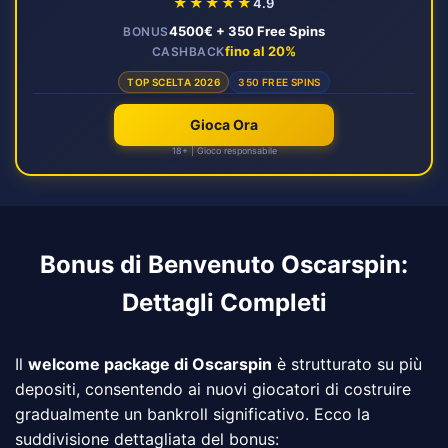
★★★★★
4.9
4500€ + 350 Free Spins
BONUS
fino al 20%
CASHBACK
TOP SCELTA 2026
350 FREE SPINS
Gioca Ora
18+ | Gioco responsabile
Bonus di Benvenuto Oscarspin:
Dettagli Completi
Il
welcome package di Oscarspin
è strutturato su più
depositi, consentendo ai nuovi giocatori di costruire
gradualmente un bankroll significativo. Ecco la
suddivisione dettagliata del bonus: